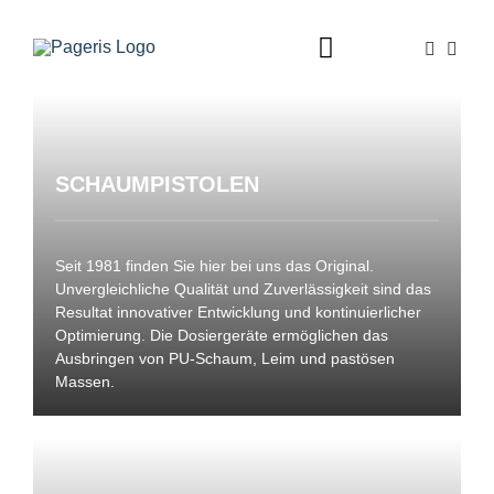
Zum
Inhalt
Toggle
springen
Navigation
Home
Schaumpistolen
SCHAUMPISTOLEN
Dispenser
Seit 1981 finden Sie hier bei uns das Original.
Ventile
Unvergleichliche Qualität und Zuverlässigkeit sind das
Resultat innovativer Entwicklung und kontinuierlicher
Zubehör
Optimierung. Die Dosiergeräte ermöglichen das
Ausbringen von PU-Schaum, Leim und pastösen
Shop
Massen.
Kontakt