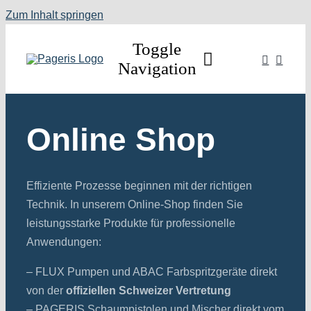
Zum Inhalt springen
Toggle
Navigation
Home
Online Shop
Schaumpistolen
Dispenser
Effiziente Prozesse beginnen mit der richtigen
Technik. In unserem Online-Shop finden Sie
Ventile
leistungsstarke Produkte für professionelle
Anwendungen:
Zubehör
–
FLUX Pumpen
und
ABAC Farbspritzgeräte
direkt
Shop
von der
offiziellen Schweizer Vertretung
Kontakt
– PAGERIS Schaumpistolen und Mischer direkt vom