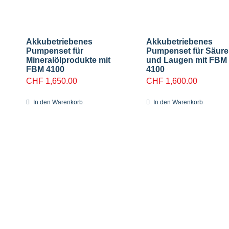
Akkubetriebenes
Akkubetriebenes
Pumpenset für
Pumpenset für Säur
Mineralölprodukte mit
und Laugen mit FBM
FBM 4100
4100
CHF
1,650.00
CHF
1,600.00
In den Warenkorb
In den Warenkorb