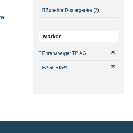
Zubehör Dosiergeräte
(2)
ne
Marken
(8)
Ehrensperger TP AG
(9)
PAGERIS®