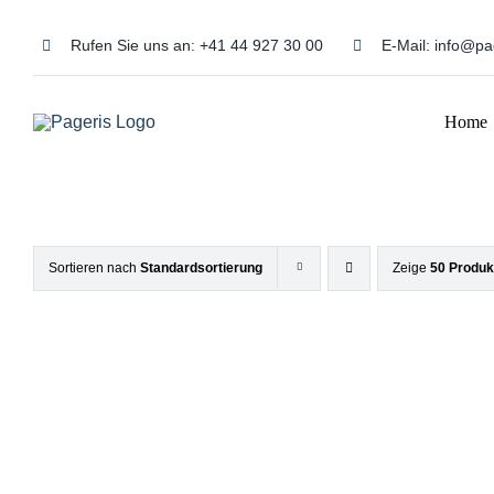
Zum
Inhalt
Rufen Sie uns an:
+41 44 927 30 00
E-Mail:
info@pa
springen
Home
Sortieren nach
Standardsortierung
Zeige
50 Produk