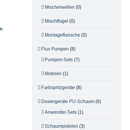
Mischerwellen
(0)
Mischflügel
(0)
en
Montageflansche
(0)
Flux Pumpen
(8)
Pumpen-Sets
(7)
Motoren
(1)
Farbspritzgeräte
(8)
Dosiergeräte PU-Schaum
(6)
Anwender-Sets
(1)
Schaumpistolen
(3)